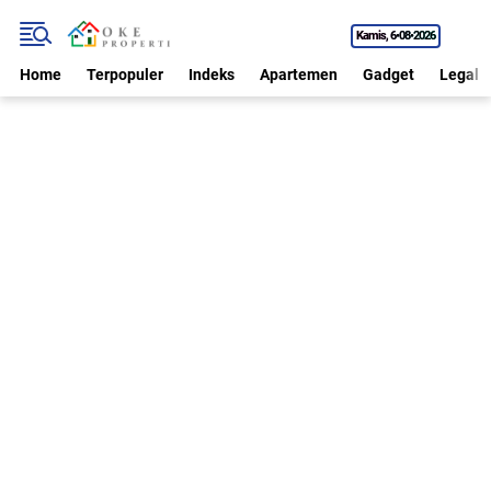
Kamis
6•08•2026
Home
Terpopuler
Indeks
Apartemen
Gadget
Legal P