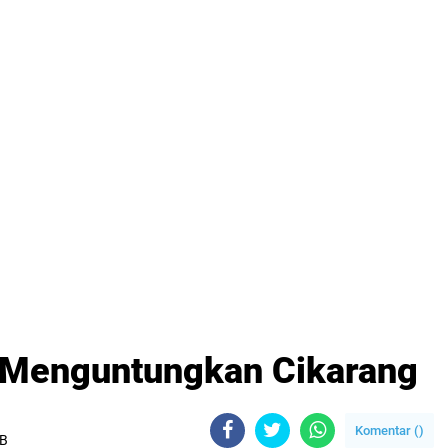
i Menguntungkan Cikarang
Komentar (
)
IB