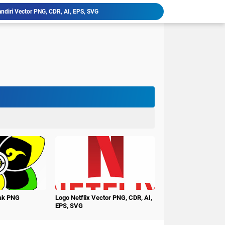
ndiri Vector PNG, CDR, AI, EPS, SVG
latan, Klik Vector PNG, CDR, AI, EPS, SVG
niversitas PGRI Argopuro Jember UNIPAR
imur Vector PNG, CDR, AI, EPS, SVG
ctor PNG, CDR, AI, EPS, SVG
erbangsa Karawang Vector PNG, CDR, AI, EPS, SVG
i Buana Surabaya Vector PNG, CDR, AI, EPS, SVG
udi Surakarta Vector PNG, CDR, AI, EPS, SVG
tren Darululum UNIPDU Jombang PNG
ember Terbaru PNG CDR
nak PNG
Logo Netflix Vector PNG, CDR, AI,
EPS, SVG