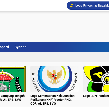
Logo Universitas Nusa Ma
Logo Kabupaten Barito Se
Download Logo Terbaru U
Logo Kabupaten Barito T
Logo UNTAG Samarinda Ve
Logo Universitas Singap
Logo Universitas PGRI Ad
Logo Universitas Setia B
operti
Syariah
Logo Universitas Pesan
Logo Unej Universitas J
n Lampung Tengah
Logo Kementerian Kelautan dan
Logo IAIN Pontia
R, AI, EPS, SVG
Perikanan (KKP) Vector PNG,
CDR, AI, EPS, SVG