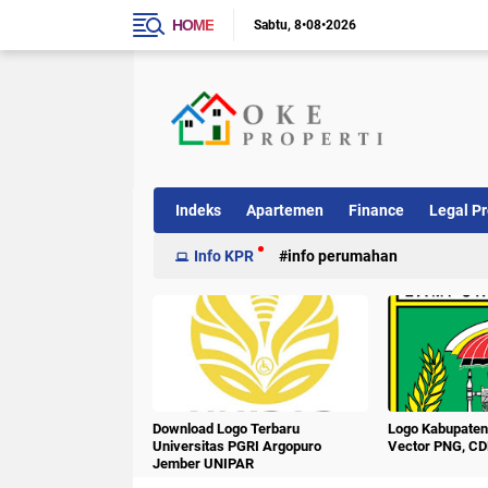
HOME
Sabtu
8•08•2026
Indeks
Apartemen
Finance
Legal Pr
Info KPR
info perumahan
Download Logo Terbaru
Logo Kabupate
Universitas PGRI Argopuro
Vector PNG, CD
Jember UNIPAR