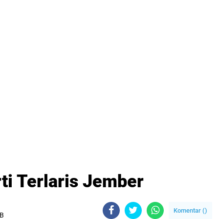
rti Terlaris Jember
Komentar (
)
IB