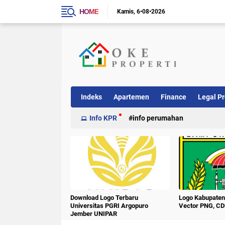
HOME
Kamis
6•08•2026
Indeks
Apartemen
Finance
Legal Pr
Info KPR
info perumahan
Download Logo Terbaru
Logo Kabupate
Universitas PGRI Argopuro
Vector PNG, CD
Jember UNIPAR