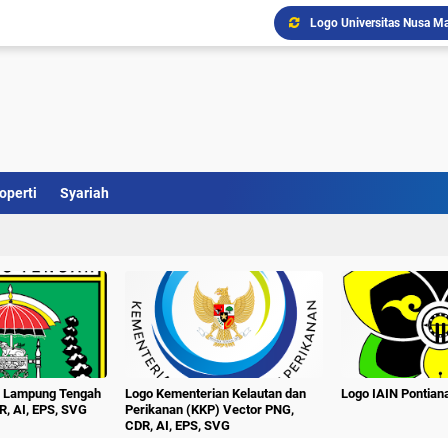
Logo Universitas Nusa Ma
Logo Kabupaten Barito Se
Download Logo Terbaru U
Logo Kabupaten Barito T
Logo UNTAG Samarinda Ve
Logo Universitas Singap
Logo Universitas PGRI Ad
Logo Universitas Setia B
operti
Syariah
Logo Universitas Pesan
Logo Unej Universitas J
n Lampung Tengah
Logo Kementerian Kelautan dan
Logo IAIN Pontia
R, AI, EPS, SVG
Perikanan (KKP) Vector PNG,
CDR, AI, EPS, SVG