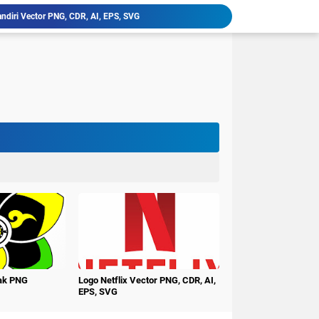
ndiri Vector PNG, CDR, AI, EPS, SVG
latan, Klik Vector PNG, CDR, AI, EPS, SVG
niversitas PGRI Argopuro Jember UNIPAR
imur Vector PNG, CDR, AI, EPS, SVG
ctor PNG, CDR, AI, EPS, SVG
erbangsa Karawang Vector PNG, CDR, AI, EPS, SVG
i Buana Surabaya Vector PNG, CDR, AI, EPS, SVG
udi Surakarta Vector PNG, CDR, AI, EPS, SVG
tren Darululum UNIPDU Jombang PNG
ember Terbaru PNG CDR
nak PNG
Logo Netflix Vector PNG, CDR, AI,
EPS, SVG