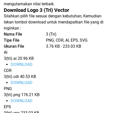
mengutamakan nilai terbaik.
Download Logo 3 (Tri) Vector
Silahkan pilih file sesuai dengan kebutuhan, Kemudian
tekan tombol download untuk mendapatkan file yang di
inginkan :
Nama File
3 (Tri)
Tipe File
PNG, CDR, AI, EPS, SVG
Ukuran File
3.76 KB - 233.03 KB
AI
3(tri).ai
20.96 KB
DOWNLOAD
CDR
3(tri).cdr
40.53 KB
DOWNLOAD
PNG
3(tri).png
176.21 KB
DOWNLOAD
EPS
3(tri).eps
233.03 KB