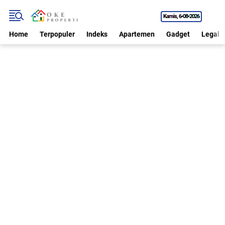
Kamis
6•08•2026
Home
Terpopuler
Indeks
Apartemen
Gadget
Legal P