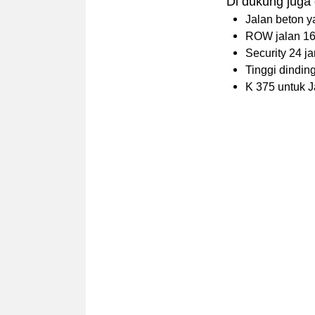
Di dukung juga 
Jalan beton ya
ROW jalan 16 m
Security 24 j
Tinggi dindi
K 375 untuk 