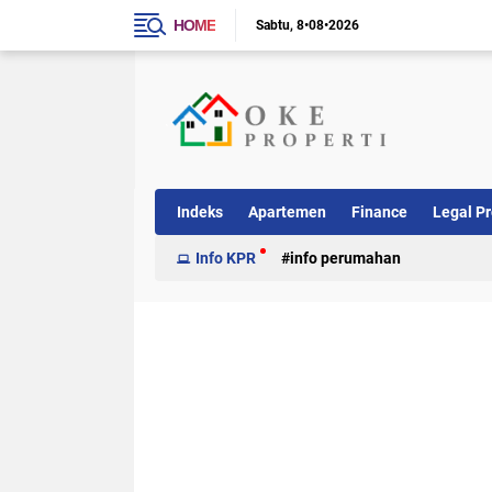
HOME
Sabtu
8•08•2026
Indeks
Apartemen
Finance
Legal Pr
Info KPR
info perumahan