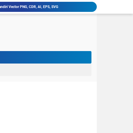
ndiri Vector PNG, CDR, AI, EPS, SVG
latan, Klik Vector PNG, CDR, AI, EPS, SVG
niversitas PGRI Argopuro Jember UNIPAR
imur Vector PNG, CDR, AI, EPS, SVG
ctor PNG, CDR, AI, EPS, SVG
erbangsa Karawang Vector PNG, CDR, AI, EPS, SVG
i Buana Surabaya Vector PNG, CDR, AI, EPS, SVG
udi Surakarta Vector PNG, CDR, AI, EPS, SVG
tren Darululum UNIPDU Jombang PNG
ember Terbaru PNG CDR