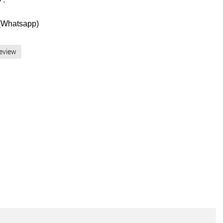
n
(Whatsapp)
eview