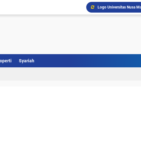
Logo Universitas Nusa Ma
Logo Kabupaten Barito Se
Download Logo Terbaru U
Logo Kabupaten Barito T
Logo UNTAG Samarinda Ve
Logo Universitas Singap
Logo Universitas PGRI Ad
Logo Universitas Setia B
operti
Syariah
Logo Universitas Pesan
Logo Unej Universitas J