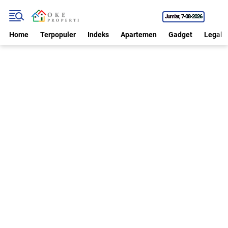
Jum'at
7•08•2026
Home
Terpopuler
Indeks
Apartemen
Gadget
Legal P