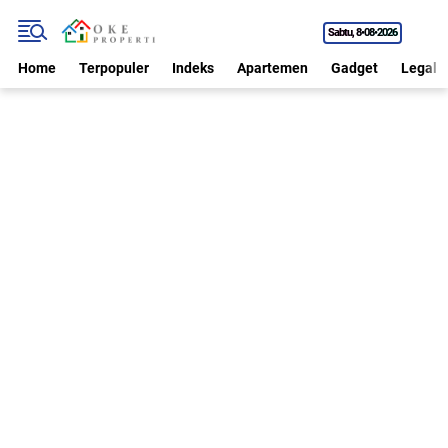
Sabtu
8•08•2026
Home
Terpopuler
Indeks
Apartemen
Gadget
Legal P