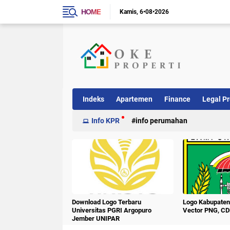
HOME
Kamis
6•08•2026
Indeks
Apartemen
Finance
Legal Pr
Info KPR
info perumahan
Download Logo Terbaru
Logo Kabupate
Universitas PGRI Argopuro
Vector PNG, CD
Jember UNIPAR