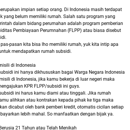
erupakan impian setiap orang. Di Indonesia masih terdapat
uk yang belum memiliki rumah. Salah satu program yang
rintah dalam bidang perumahan adalah program pemberian
kuiditas Pembiayaan Perumnahan (FLPP) atau biasa disebut
di.
pas-pasan kita bisa lho memiliki rumah, yuk kita intip apa
 untuk mendapatkan rumah subsidi.
isili di Indonesia
rsubsidi ini hanya dikhususkan bagai Warga Negara Indonesia
isili di Indonesia, jika kamu bekerja di luar negeri maka
mengajukan KPR FLPP/subsidi ini guys.
 subsidi ini harus kamu diami atau tinggali. Jika rumah
kamu alihkan atau kontrakan kepada pihak ke tiga maka
akan dicabut oleh bank pemberi kredit, otomatis cicilan setiap
bayarkan lebih mahal. So manfaatkan dengan bijak ya.
 Berusia 21 Tahun atau Telah Menikah