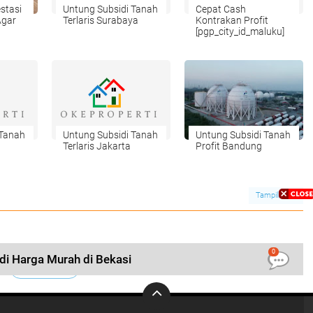
stasi
Untung Subsidi Tanah
Cepat Cash
Agar
Terlaris Surabaya
Kontrakan Profit
[pgp_city_id_maluku]
n
 Tanah
Untung Subsidi Tanah
Untung Subsidi Tanah
Terlaris Jakarta
Profit Bandung
Tampilkan
0
di Harga Murah di Bekasi
LIHAT SEMUA