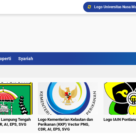
Logo Universitas Nusa Ma
Logo Kabupaten Barito Se
Download Logo Terbaru U
Logo Kabupaten Barito T
Logo UNTAG Samarinda Ve
Logo Universitas Singap
Logo Universitas PGRI Ad
Logo Universitas Setia B
operti
Syariah
Logo Universitas Pesan
Logo Unej Universitas J
n Lampung Tengah
Logo Kementerian Kelautan dan
Logo IAIN Pontia
R, AI, EPS, SVG
Perikanan (KKP) Vector PNG,
CDR, AI, EPS, SVG