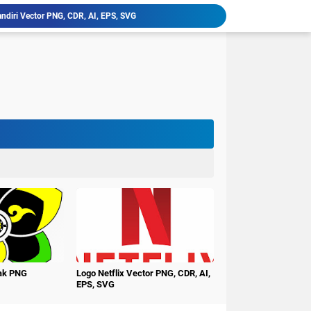
ndiri Vector PNG, CDR, AI, EPS, SVG
latan, Klik Vector PNG, CDR, AI, EPS, SVG
niversitas PGRI Argopuro Jember UNIPAR
imur Vector PNG, CDR, AI, EPS, SVG
ctor PNG, CDR, AI, EPS, SVG
erbangsa Karawang Vector PNG, CDR, AI, EPS, SVG
i Buana Surabaya Vector PNG, CDR, AI, EPS, SVG
udi Surakarta Vector PNG, CDR, AI, EPS, SVG
tren Darululum UNIPDU Jombang PNG
ember Terbaru PNG CDR
nak PNG
Logo Netflix Vector PNG, CDR, AI,
EPS, SVG