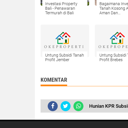
Investasi Property
Bagaimana Inve
Bali - Penawaran
Tanah Kosong 
Termurah di Bali
Aman Dan
Menguntungka
Untung Subsidi Tanah
Untung Subsidi
Profit Jember
Profit Brebes
KOMENTAR
Hunian KPR Subsi