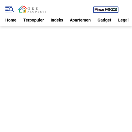
Minggu
9•08•2026
Home
Terpopuler
Indeks
Apartemen
Gadget
Legal P