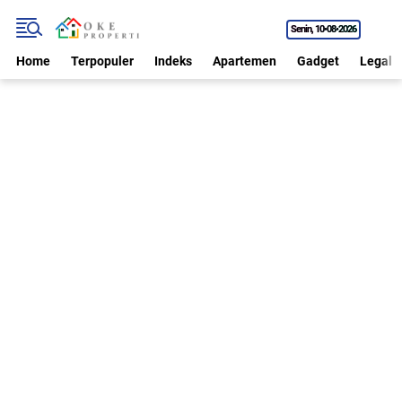
Senin
10•08•2026
Home
Terpopuler
Indeks
Apartemen
Gadget
Legal P