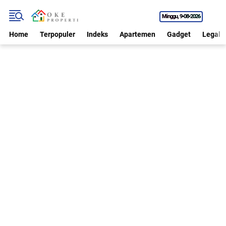
Minggu
9•08•2026
Home
Terpopuler
Indeks
Apartemen
Gadget
Legal P