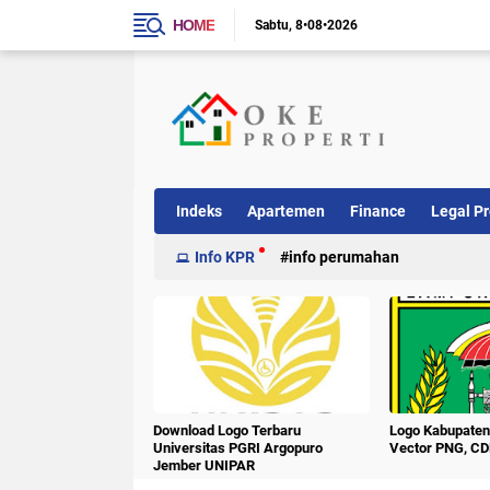
HOME
Sabtu
8•08•2026
Indeks
Apartemen
Finance
Legal Pr
Info KPR
info perumahan
Download Logo Terbaru
Logo Kabupate
Universitas PGRI Argopuro
Vector PNG, CD
Jember UNIPAR