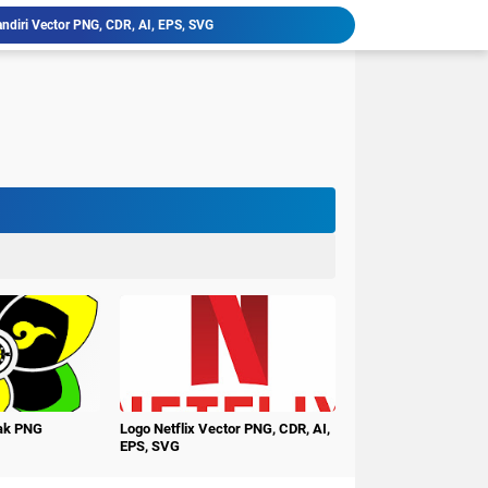
ndiri Vector PNG, CDR, AI, EPS, SVG
latan, Klik Vector PNG, CDR, AI, EPS, SVG
niversitas PGRI Argopuro Jember UNIPAR
imur Vector PNG, CDR, AI, EPS, SVG
ctor PNG, CDR, AI, EPS, SVG
erbangsa Karawang Vector PNG, CDR, AI, EPS, SVG
i Buana Surabaya Vector PNG, CDR, AI, EPS, SVG
udi Surakarta Vector PNG, CDR, AI, EPS, SVG
tren Darululum UNIPDU Jombang PNG
ember Terbaru PNG CDR
nak PNG
Logo Netflix Vector PNG, CDR, AI,
EPS, SVG