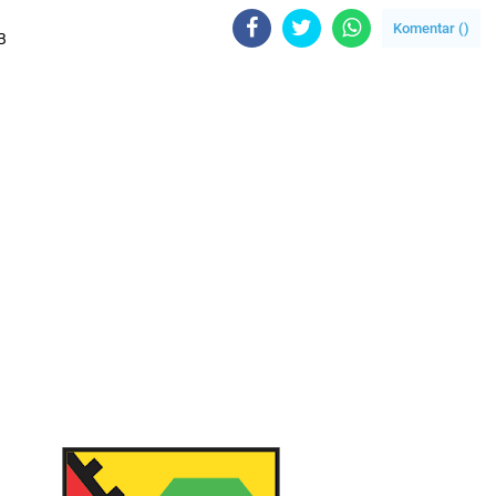
Komentar (
)
B