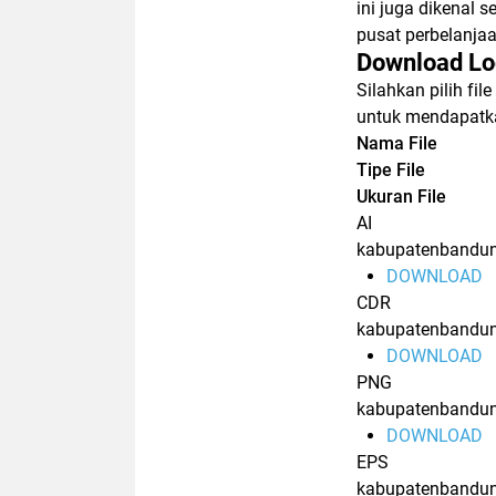
ini juga dikenal 
pusat perbelanja
Download Lo
Silahkan pilih f
untuk mendapatkan
Nama File
Tipe File
Ukuran File
AI
kabupatenbandun
DOWNLOAD
CDR
kabupatenbandun
DOWNLOAD
PNG
kabupatenbandu
DOWNLOAD
EPS
kabupatenbandun