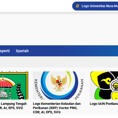
Logo Universitas Nusa Ma
Logo Kabupaten Barito Se
Download Logo Terbaru U
Logo Kabupaten Barito T
Logo UNTAG Samarinda Ve
Logo Universitas Singap
Logo Universitas PGRI Ad
Logo Universitas Setia B
operti
Syariah
Logo Universitas Pesan
Logo Unej Universitas J
n Lampung Tengah
Logo Kementerian Kelautan dan
Logo IAIN Pontia
R, AI, EPS, SVG
Perikanan (KKP) Vector PNG,
CDR, AI, EPS, SVG