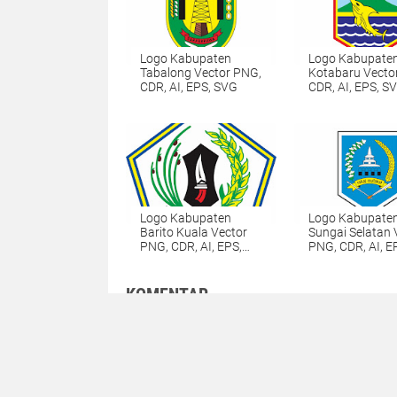
Logo Kabupaten
Logo Kabupate
Tabalong Vector PNG,
Kotabaru Vecto
CDR, AI, EPS, SVG
CDR, AI, EPS, S
Logo Kabupaten
Logo Kabupaten
Barito Kuala Vector
Sungai Selatan 
PNG, CDR, AI, EPS,
PNG, CDR, AI, E
SVG
SVG
KOMENTAR
Logo Kabupaten B