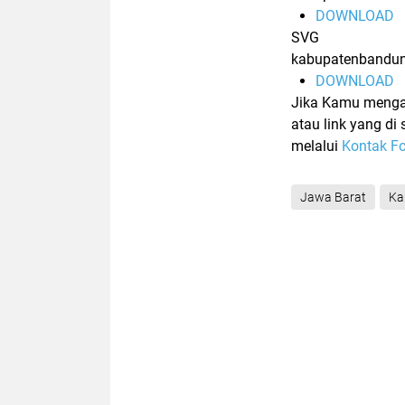
DOWNLOAD
SVG
kabupatenbandun
DOWNLOAD
Jika Kamu menga
atau link yang d
melalui
Kontak F
Jawa Barat
Ka