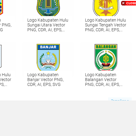
n
Logo Kabupaten Hulu
Logo Kabupaten Hulu
r PNG,
Sungai Utara Vector
Sungai Tengah Vector
VG
PNG, CDR, AI, EPS,
PNG, CDR, AI, EPS,
SVG
SVG
 Hulu
Logo Kabupaten
Logo Kabupaten
Vector
Banjar Vector PNG,
Balangan Vector
PS,
CDR, AI, EPS, SVG
PNG, CDR, AI, EPS,
SVG
Tampilkan
0
andung Vector PNG, CDR, AI, EPS, SVG
LIHAT SEMUA