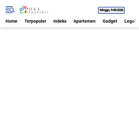
Minggu
9•08•2026
Home
Terpopuler
Indeks
Apartemen
Gadget
Legal P