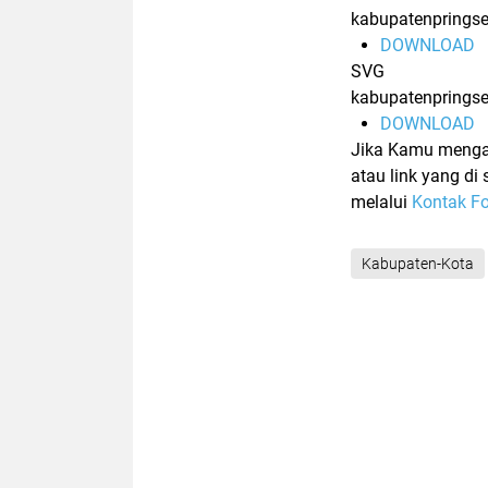
kabupatenprings
DOWNLOAD
SVG
kabupatenprings
DOWNLOAD
Jika Kamu menga
atau link yang d
melalui
Kontak F
Kabupaten-Kota