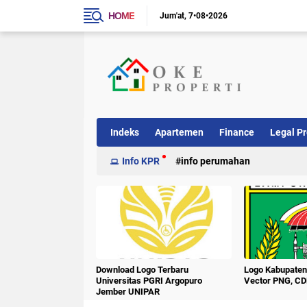
HOME
Jum'at
7•08•2026
Indeks
Apartemen
Finance
Legal Pr
Info KPR
info perumahan
Download Logo Terbaru
Logo Kabupate
Universitas PGRI Argopuro
Vector PNG, CD
Jember UNIPAR