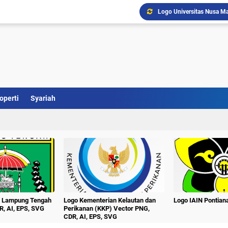
Logo Universitas Nusa Ma
Logo Kabupaten Barito Se
Download Logo Terbaru U
Logo Kabupaten Barito T
Logo UNTAG Samarinda Ve
Logo Universitas Singap
Logo Universitas PGRI Ad
Logo Universitas Setia B
operti
Syariah
Logo Universitas Pesan
Logo Unej Universitas J
n Lampung Tengah
Logo Kementerian Kelautan dan
Logo IAIN Pontia
R, AI, EPS, SVG
Perikanan (KKP) Vector PNG,
CDR, AI, EPS, SVG