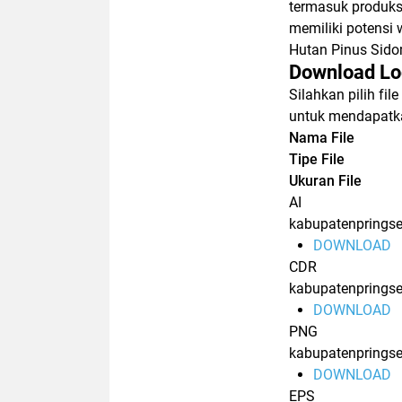
termasuk produksi
memiliki potensi 
Hutan Pinus Sido
Download Lo
Silahkan pilih f
untuk mendapatkan
Nama File
Tipe File
Ukuran File
AI
kabupatenpringse
DOWNLOAD
CDR
kabupatenprings
DOWNLOAD
PNG
kabupatenprings
DOWNLOAD
EPS