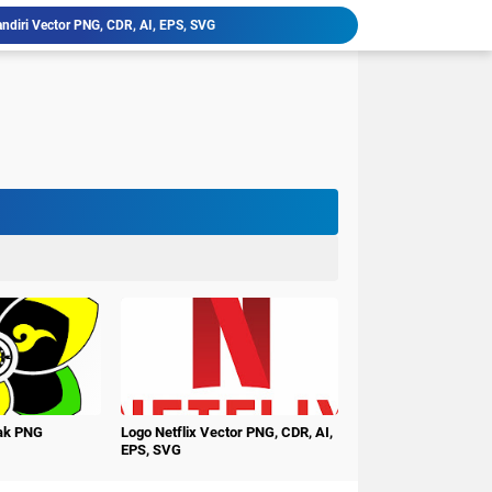
ndiri Vector PNG, CDR, AI, EPS, SVG
latan, Klik Vector PNG, CDR, AI, EPS, SVG
niversitas PGRI Argopuro Jember UNIPAR
imur Vector PNG, CDR, AI, EPS, SVG
ctor PNG, CDR, AI, EPS, SVG
erbangsa Karawang Vector PNG, CDR, AI, EPS, SVG
i Buana Surabaya Vector PNG, CDR, AI, EPS, SVG
udi Surakarta Vector PNG, CDR, AI, EPS, SVG
tren Darululum UNIPDU Jombang PNG
ember Terbaru PNG CDR
nak PNG
Logo Netflix Vector PNG, CDR, AI,
EPS, SVG