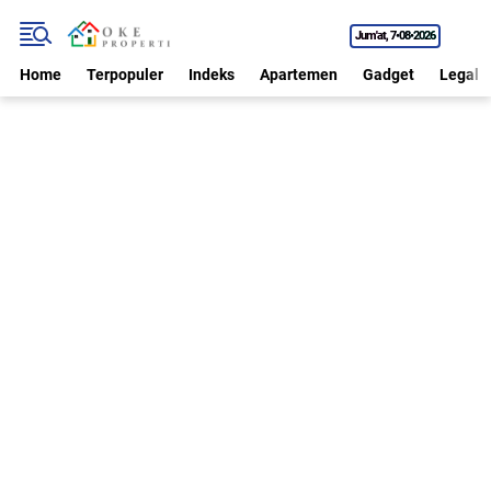
Jum'at
7•08•2026
Home
Terpopuler
Indeks
Apartemen
Gadget
Legal P