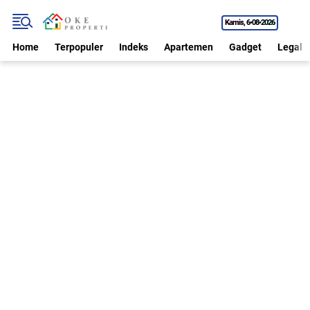
Kamis
6•08•2026
Home
Terpopuler
Indeks
Apartemen
Gadget
Legal P