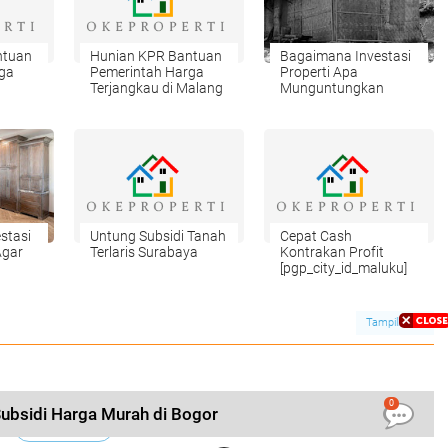
ntuan
Hunian KPR Bantuan
Bagaimana Investasi
ga
Pemerintah Harga
Properti Apa
Terjangkau di Malang
Munguntungkan
stasi
Untung Subsidi Tanah
Cepat Cash
Agar
Terlaris Surabaya
Kontrakan Profit
[pgp_city_id_maluku]
n
Tampilkan
0
bsidi Harga Murah di Bogor
LIHAT SEMUA