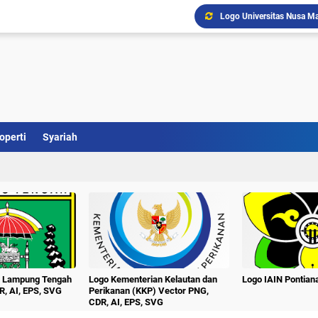
Logo Universitas Nusa Ma
Logo Kabupaten Barito Se
Download Logo Terbaru U
Logo Kabupaten Barito T
Logo UNTAG Samarinda Ve
Logo Universitas Singap
Logo Universitas PGRI Ad
Logo Universitas Setia B
operti
Syariah
Logo Universitas Pesan
Logo Unej Universitas J
n Lampung Tengah
Logo Kementerian Kelautan dan
Logo IAIN Pontia
R, AI, EPS, SVG
Perikanan (KKP) Vector PNG,
CDR, AI, EPS, SVG