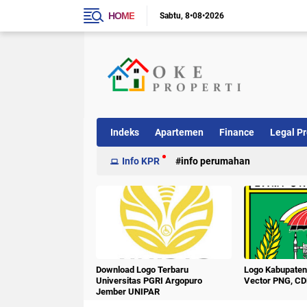
HOME
Sabtu
8•08•2026
Indeks
Apartemen
Finance
Legal Pr
Info KPR
info perumahan
Download Logo Terbaru
Logo Kabupate
Universitas PGRI Argopuro
Vector PNG, CD
Jember UNIPAR