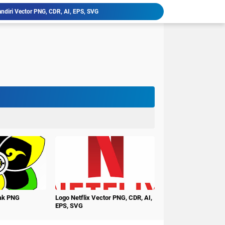
ndiri Vector PNG, CDR, AI, EPS, SVG
latan, Klik Vector PNG, CDR, AI, EPS, SVG
niversitas PGRI Argopuro Jember UNIPAR
imur Vector PNG, CDR, AI, EPS, SVG
ctor PNG, CDR, AI, EPS, SVG
erbangsa Karawang Vector PNG, CDR, AI, EPS, SVG
i Buana Surabaya Vector PNG, CDR, AI, EPS, SVG
udi Surakarta Vector PNG, CDR, AI, EPS, SVG
tren Darululum UNIPDU Jombang PNG
ember Terbaru PNG CDR
nak PNG
Logo Netflix Vector PNG, CDR, AI,
EPS, SVG