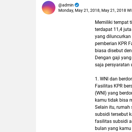
admin
Monday, May 21, 2018, May 21, 2018 W
Memiliki tempat t
terdapat 11,4 ju
yang diluncurkan
pemberian KPR Fa
biasa disebut de
Dengan gaji yang 
saja persyaratan
1. WNI dan berdom
Fasilitas KPR be
(WNI) yang berdom
kamu tidak bisa 
Selain itu, rumah
subsidi tersebut 
fasilitas subsidi 
bulan yang kamu 