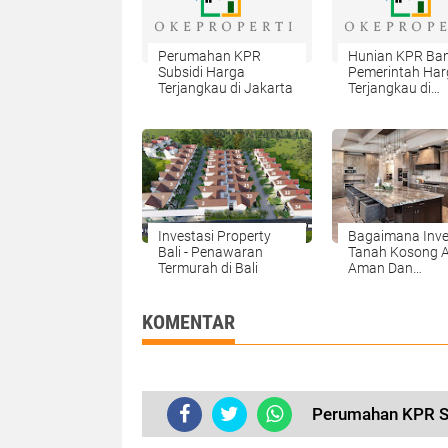
Perumahan KPR
Hunian KPR Ba
Subsidi Harga
Pemerintah Har
Terjangkau di Jakarta
Terjangkau di
Purwokerto
Investasi Property
Bagaimana Inve
Bali - Penawaran
Tanah Kosong 
Termurah di Bali
Aman Dan
Menguntungka
KOMENTAR
Perumahan KPR Su