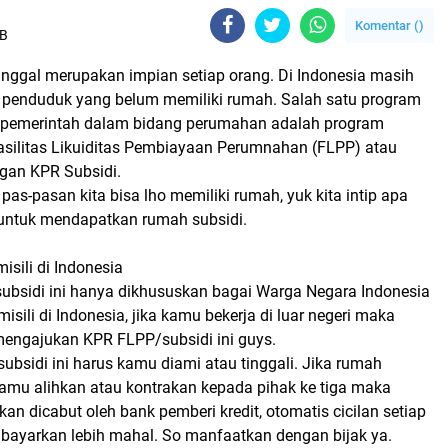
Komentar (
)
IB
inggal merupakan impian setiap orang. Di Indonesia masih
ta penduduk yang belum memiliki rumah. Salah satu program
 pemerintah dalam bidang perumahan adalah program
silitas Likuiditas Pembiayaan Perumnahan (FLPP) atau
ngan KPR Subsidi.
pas-pasan kita bisa lho memiliki rumah, yuk kita intip apa
 untuk mendapatkan rumah subsidi.
isili di Indonesia
rsubsidi ini hanya dikhususkan bagai Warga Negara Indonesia
isili di Indonesia, jika kamu bekerja di luar negeri maka
mengajukan KPR FLPP/subsidi ini guys.
 subsidi ini harus kamu diami atau tinggali. Jika rumah
kamu alihkan atau kontrakan kepada pihak ke tiga maka
akan dicabut oleh bank pemberi kredit, otomatis cicilan setiap
bayarkan lebih mahal. So manfaatkan dengan bijak ya.