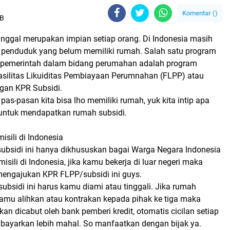
Komentar (
)
IB
inggal merupakan impian setiap orang. Di Indonesia masih
ta penduduk yang belum memiliki rumah. Salah satu program
 pemerintah dalam bidang perumahan adalah program
silitas Likuiditas Pembiayaan Perumnahan (FLPP) atau
ngan KPR Subsidi.
pas-pasan kita bisa lho memiliki rumah, yuk kita intip apa
 untuk mendapatkan rumah subsidi.
isili di Indonesia
rsubsidi ini hanya dikhususkan bagai Warga Negara Indonesia
isili di Indonesia, jika kamu bekerja di luar negeri maka
mengajukan KPR FLPP/subsidi ini guys.
 subsidi ini harus kamu diami atau tinggali. Jika rumah
kamu alihkan atau kontrakan kepada pihak ke tiga maka
akan dicabut oleh bank pemberi kredit, otomatis cicilan setiap
bayarkan lebih mahal. So manfaatkan dengan bijak ya.