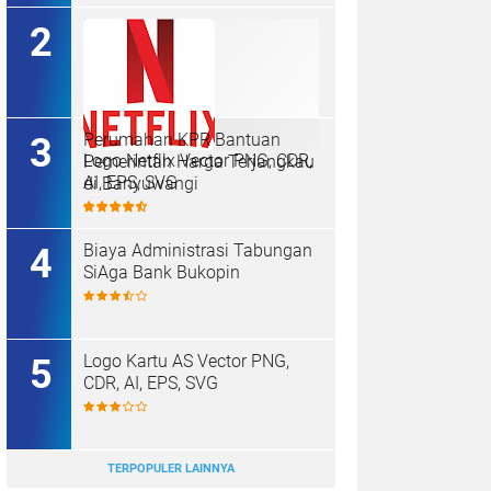
Perumahan KPR Bantuan
Logo Netflix Vector PNG, CDR,
Pemerintah Harga Terjangkau
AI, EPS, SVG
di Banyuwangi
Biaya Administrasi Tabungan
SiAga Bank Bukopin
Logo Kartu AS Vector PNG,
CDR, AI, EPS, SVG
TERPOPULER LAINNYA