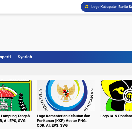
Download Logo Terbaru U
Logo Kabupaten Barito T
Logo UNTAG Samarinda Ve
Logo Universitas Singap
Logo Universitas PGRI Ad
Logo Universitas Setia B
Logo Universitas Pesan
Logo Unej Universitas J
operti
Syariah
Logo Universitas Nusa Ma
Logo Kabupaten Barito Se
n Lampung Tengah
Logo Kementerian Kelautan dan
Logo IAIN Pontia
R, AI, EPS, SVG
Perikanan (KKP) Vector PNG,
CDR, AI, EPS, SVG