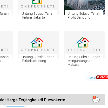
 Tanah
Untung Subsidi Tanah
Untung Subsidi Tanah
Terlaris Jakarta
Profit Bandung
 Tanah
Untung Subsidi Tanah
Untung Subsidi Tanah
n
Terlaris cibinong
Menguntungkan
Makasar
Tampilkan
0
idi Harga Terjangkau di Purwokerto
LIHAT SEMUA