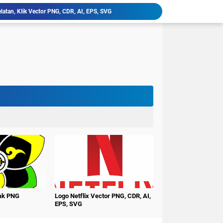
niversitas PGRI Argopuro Jember UNIPAR
imur Vector PNG, CDR, AI, EPS, SVG
ctor PNG, CDR, AI, EPS, SVG
erbangsa Karawang Vector PNG, CDR, AI, EPS, SVG
i Buana Surabaya Vector PNG, CDR, AI, EPS, SVG
udi Surakarta Vector PNG, CDR, AI, EPS, SVG
tren Darululum UNIPDU Jombang PNG
ember Terbaru PNG CDR
ndiri Vector PNG, CDR, AI, EPS, SVG
latan, Klik Vector PNG, CDR, AI, EPS, SVG
nak PNG
Logo Netflix Vector PNG, CDR, AI,
EPS, SVG