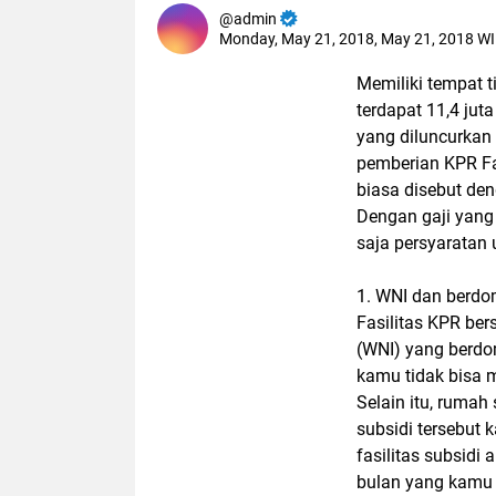
admin
Monday, May 21, 2018, May 21, 2018 W
Memiliki tempat t
terdapat 11,4 ju
yang diluncurkan
pemberian KPR Fa
biasa disebut de
Dengan gaji yang 
saja persyaratan
1. WNI dan berdom
Fasilitas KPR be
(WNI) yang berdom
kamu tidak bisa 
Selain itu, rumah
subsidi tersebut 
fasilitas subsidi 
bulan yang kamu 