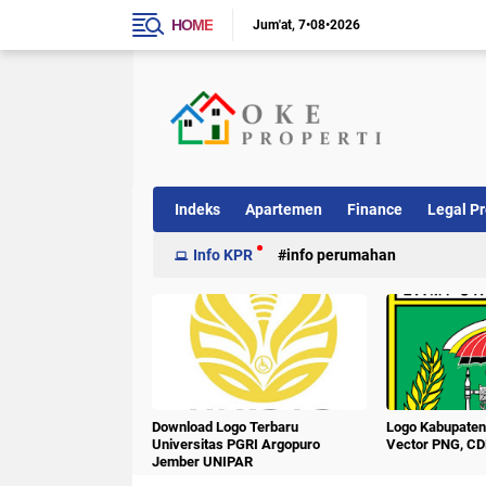
HOME
Jum'at
7•08•2026
Indeks
Apartemen
Finance
Legal Pr
Info KPR
info perumahan
Download Logo Terbaru
Logo Kabupate
Universitas PGRI Argopuro
Vector PNG, CD
Jember UNIPAR