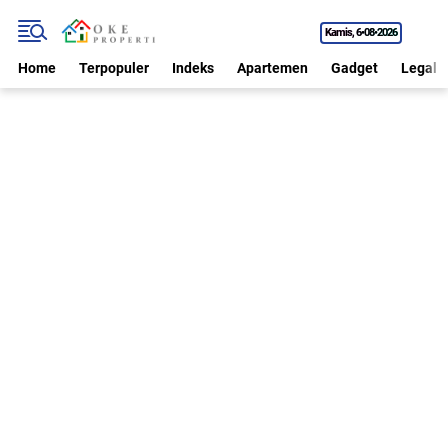
Kamis
6•08•2026
Home
Terpopuler
Indeks
Apartemen
Gadget
Legal P