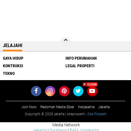
JELAJAHI
GAYA HIDUP
INFO PERUMAHAN
KONTRUKSI
LEGAL PROPERTI
TEKNO
Join Now
Pedoman Media Siber
Kerjasama
Jakarta
Copyright ©
2026 jakarta | okeproperti
- Oke Properti
Media Network
Jakarta
|
Surabaya
|
Bali
|
Jogjakarta