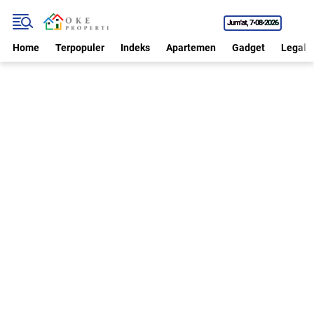
Jum'at
7•08•2026
Home
Terpopuler
Indeks
Apartemen
Gadget
Legal P