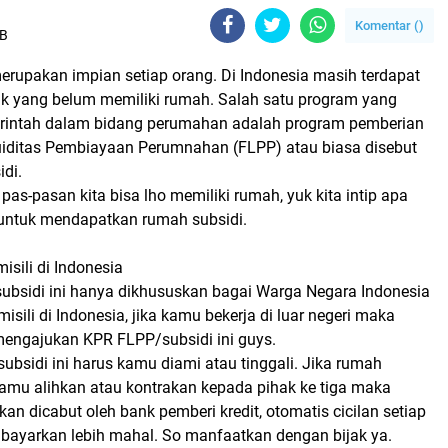
Komentar (
)
IB
erupakan impian setiap orang. Di Indonesia masih terdapat
uk yang belum memiliki rumah. Salah satu program yang
rintah dalam bidang perumahan adalah program pemberian
kuiditas Pembiayaan Perumnahan (FLPP) atau biasa disebut
di.
pas-pasan kita bisa lho memiliki rumah, yuk kita intip apa
 untuk mendapatkan rumah subsidi.
isili di Indonesia
rsubsidi ini hanya dikhususkan bagai Warga Negara Indonesia
isili di Indonesia, jika kamu bekerja di luar negeri maka
mengajukan KPR FLPP/subsidi ini guys.
 subsidi ini harus kamu diami atau tinggali. Jika rumah
kamu alihkan atau kontrakan kepada pihak ke tiga maka
akan dicabut oleh bank pemberi kredit, otomatis cicilan setiap
bayarkan lebih mahal. So manfaatkan dengan bijak ya.