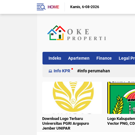
HOME
Kamis
6•08•2026
Indeks
Apartemen
Finance
Legal Pr
Info KPR
info perumahan
Download Logo Terbaru
Logo Kabupate
Universitas PGRI Argopuro
Vector PNG, CD
Jember UNIPAR