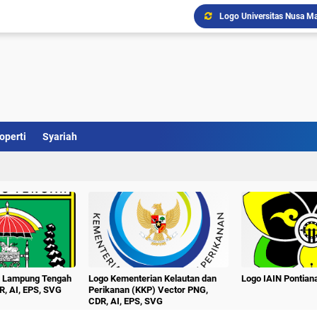
Logo Universitas Nusa Ma
Logo Kabupaten Barito Se
Download Logo Terbaru U
Logo Kabupaten Barito T
Logo UNTAG Samarinda Ve
Logo Universitas Singap
Logo Universitas PGRI Ad
Logo Universitas Setia B
operti
Syariah
Logo Universitas Pesan
Logo Unej Universitas J
n Lampung Tengah
Logo Kementerian Kelautan dan
Logo IAIN Pontia
R, AI, EPS, SVG
Perikanan (KKP) Vector PNG,
CDR, AI, EPS, SVG