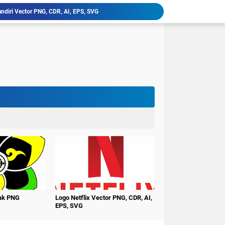
ndiri Vector PNG, CDR, AI, EPS, SVG
latan, Klik Vector PNG, CDR, AI, EPS, SVG
niversitas PGRI Argopuro Jember UNIPAR
imur Vector PNG, CDR, AI, EPS, SVG
ctor PNG, CDR, AI, EPS, SVG
erbangsa Karawang Vector PNG, CDR, AI, EPS, SVG
i Buana Surabaya Vector PNG, CDR, AI, EPS, SVG
udi Surakarta Vector PNG, CDR, AI, EPS, SVG
tren Darululum UNIPDU Jombang PNG
ember Terbaru PNG CDR
nak PNG
Logo Netflix Vector PNG, CDR, AI,
EPS, SVG