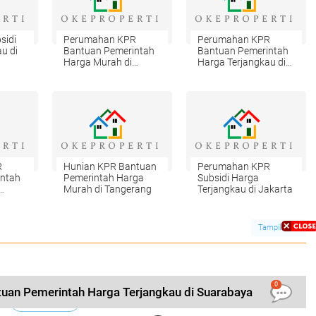
sidi
Perumahan KPR
Perumahan KPR
u di
Bantuan Pemerintah
Bantuan Pemerintah
Harga Murah di
Harga Terjangkau di
Jember
Jember
R
Hunian KPR Bantuan
Perumahan KPR
intah
Pemerintah Harga
Subsidi Harga
Murah di Tangerang
Terjangkau di Jakarta
Tampilkan
0
tuan Pemerintah Harga Terjangkau di Suarabaya
LIHAT SEMUA