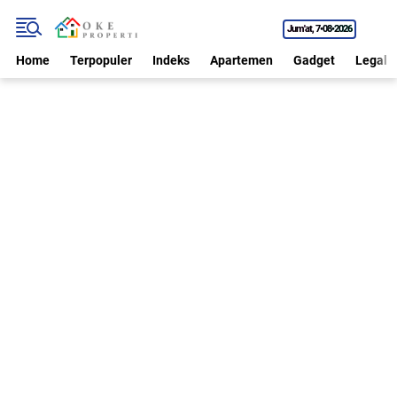
Jum'at
7•08•2026
Home
Terpopuler
Indeks
Apartemen
Gadget
Legal P