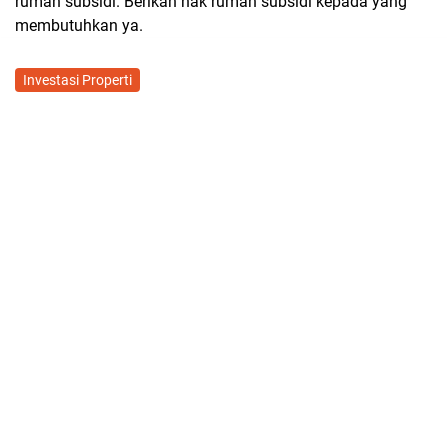
rumah subsidi. Berikan hak rumah subsidi kepada yang
membutuhkan ya.
Investasi Properti